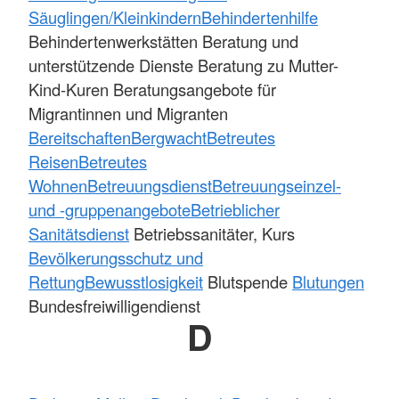
Säuglingen/Kleinkindern
Behindertenhilfe
Behindertenwerkstätten Beratung und
unterstützende Dienste Beratung zu Mutter-
Kind-Kuren Beratungsangebote für
Migrantinnen und Migranten
Bereitschaften
Bergwacht
Betreutes
Reisen
Betreutes
Wohnen
Betreuungsdienst
Betreuungseinzel-
und -gruppenangebote
Betrieblicher
Sanitätsdienst
Betriebssanitäter, Kurs
Bevölkerungsschutz und
Rettung
Bewusstlosigkeit
Blutspende
Blutungen
Bundesfreiwilligendienst
D