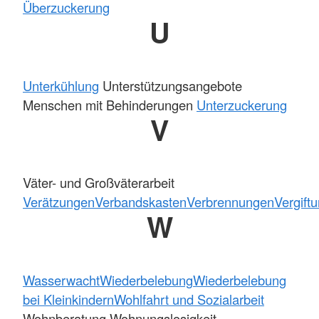
Überzuckerung
U
Unterkühlung
Unterstützungsangebote
Menschen mit Behinderungen
Unterzuckerung
V
Väter- und Großväterarbeit
Verätzungen
Verbandskasten
Verbrennungen
Vergift
W
Wasserwacht
Wiederbelebung
Wiederbelebung
bei Kleinkindern
Wohlfahrt und Sozialarbeit
Wohnberatung Wohnungslosigkeit