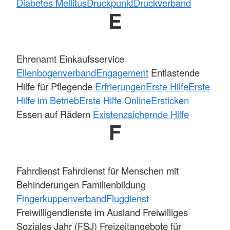
Diabetes Mellitus
Druckpunkt
Druckverband
E
Ehrenamt Einkaufsservice
Ellenbogenverband
Engagement
Entlastende
Hilfe für Pflegende
Erfrierungen
Erste Hilfe
Erste
Hilfe im Betrieb
Erste Hilfe Online
Ersticken
Essen auf Rädern
Existenzsichernde Hilfe
F
Fahrdienst Fahrdienst für Menschen mit
Behinderungen Familienbildung
Fingerkuppenverband
Flugdienst
Freiwilligendienste im Ausland Freiwilliges
Soziales Jahr (FSJ) Freizeitangebote für