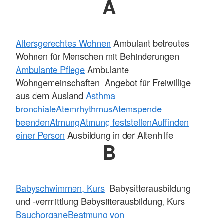
A
Altersgerechtes Wohnen
Ambulant betreutes
Wohnen für Menschen mit Behinderungen
Ambulante Pflege
Ambulante
Wohngemeinschaften Angebot für Freiwillige
aus dem Ausland
Asthma
bronchiale
Atemrhythmus
Atemspende
beenden
Atmung
Atmung feststellen
Auffinden
einer Person
Ausbildung in der Altenhilfe
B
Babyschwimmen, Kurs
Babysitterausbildung
und -vermittlung Babysitterausbildung, Kurs
Bauchorgane
Beatmung von