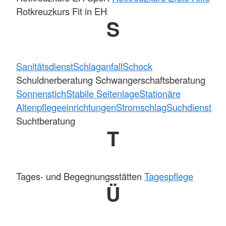
Rotkreuzkurs Fit in EH
S
Sanitätsdienst
Schlaganfall
Schock
Schuldnerberatung Schwangerschaftsberatung
Sonnenstich
Stabile Seitenlage
Stationäre
Altenpflegeeinrichtungen
Stromschlag
Suchdienst
Suchtberatung
T
Tages- und Begegnungsstätten
Tagespflege
Ü