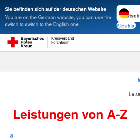
Sprache w
Sie befinden sich auf der deutschen Website
You are on the German website, you can use the
Suche
switch to switch to the English one
Alles klar
Kreisverband
Forchheim
I
Leis
Leistungen von A-Z
a