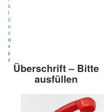
s
t
ü
u
v
w
x
y
z
Überschrift – Bitte
ausfüllen