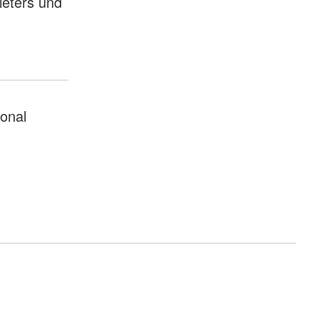
ieters und
ional