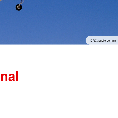
ICRC, public domain
onal