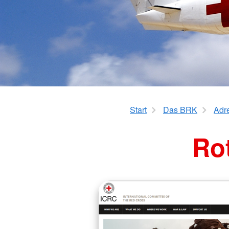
Start
Das BRK
Adr
Rot