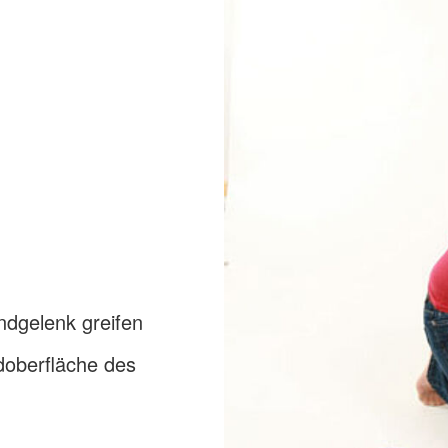
dgelenk greifen
doberfläche des
n