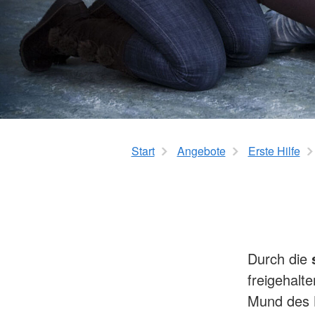
Start
Angebote
Erste Hilfe
Durch die
freigehalt
Mund des B