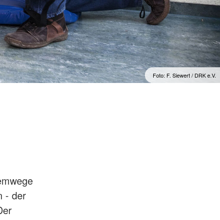
Foto: F. Siewert / DRK e.V.
Atemwege
 - der
Der