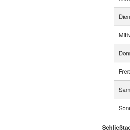
Dien
Mit
Don
Frei
Sam
Son
Schließta