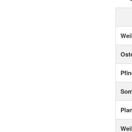
Wei
Ost
Pfi
So
Pla
Wei