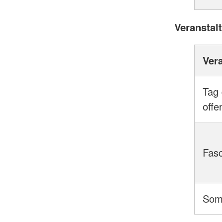
Veranstal
Ver
Tag 
offe
Fasc
Som