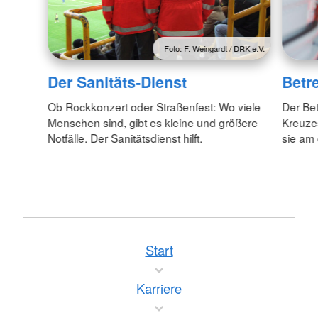
Foto: F. Weingardt / DRK e.V.
Der Sanitäts-Dienst
Betr
Ob Rockkonzert oder Straßenfest: Wo viele
Der Be
Menschen sind, gibt es kleine und größere
Kreuzes
Notfälle. Der Sanitätsdienst hilft.
sie am
Start
Karriere