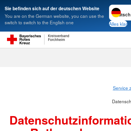
Sprache w
Sie befinden sich auf der deutschen Website
You are on the German website, you can use the
Suche
switch to switch to the English one
Alles klar
Kreisverband
Forchheim
Datenschutzi
Service 
Datensch
Datenschutzinformati