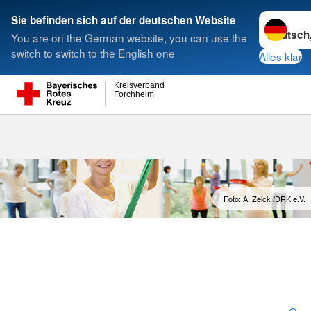
Sprache w
Sie befinden sich auf der deutschen Website
You are on the German website, you can use the
Suche
switch to switch to the English one
Alles klar
Kreisverband
Forchheim
Gymnastik
Foto: A. Zelck /DRK e.V.