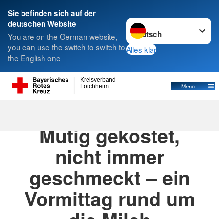
Sie befinden sich auf der
Sprache wechseln zu
deutschen Website
Suche
You are on the German website,
you can use the switch to switch to
Alles klar
the English one
Kreisverband
Menü
Forchheim
26.06.2025
· Pressemitteilung für Newssync
Mutig gekostet,
nicht immer
geschmeckt – ein
Vormittag rund um