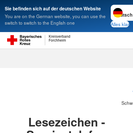
Sprache w
Sie befinden sich auf der deutschen Website
You are on the German website, you can use the
Suche
switch to switch to the English one
Alles klar
Kreisverband
Forchheim
Schwesternsc
Schw
Lesezeichen -