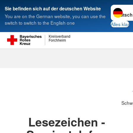
Sprache w
Sie befinden sich auf der deutschen Website
You are on the German website, you can use the
Suche
switch to switch to the English one
Alles klar
Kreisverband
Forchheim
Schwesternsc
Schw
Lesezeichen -