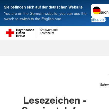
Sprache w
Sie befinden sich auf der deutschen Website
You are on the German website, you can use the
Suche
switch to switch to the English one
Alles klar
Kreisverband
Forchheim
Schwesternsc
Schw
Lesezeichen -