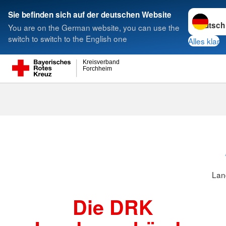
Sprache w
Sie befinden sich auf der deutschen Website
You are on the German website, you can use the
Suche
switch to switch to the English one
Alles klar
Kreisverband
Forchheim
Landesverbä
Lan
Die DRK