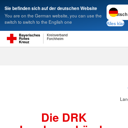
Sprache w
Sie befinden sich auf der deutschen Website
You are on the German website, you can use the
Suche
switch to switch to the English one
Alles klar
Kreisverband
Forchheim
Landesverbä
Lan
Die DRK