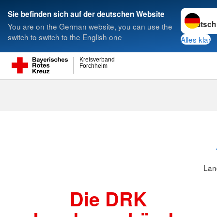
Sprache w
Sie befinden sich auf der deutschen Website
You are on the German website, you can use the
Suche
switch to switch to the English one
Alles klar
Kreisverband
Forchheim
Landesverbä
Lan
Die DRK