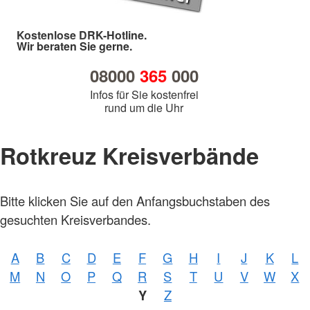
Kostenlose DRK-Hotline.
Wir beraten Sie gerne.
08000
365
000
Infos für Sie kostenfrei
rund um die Uhr
Rotkreuz Kreisverbände
Bitte klicken Sie auf den Anfangsbuchstaben des
gesuchten Kreisverbandes.
A
B
C
D
E
F
G
H
I
J
K
L
M
N
O
P
Q
R
S
T
U
V
W
X
Y
Z