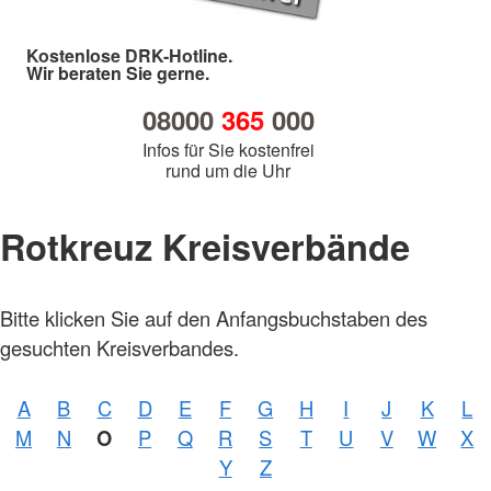
Kostenlose DRK-Hotline.
Wir beraten Sie gerne.
08000
365
000
Infos für Sie kostenfrei
rund um die Uhr
Rotkreuz Kreisverbände
Bitte klicken Sie auf den Anfangsbuchstaben des
gesuchten Kreisverbandes.
A
B
C
D
E
F
G
H
I
J
K
L
M
N
O
P
Q
R
S
T
U
V
W
X
Y
Z