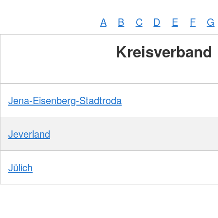
A
B
C
D
E
F
G
Kreisverband
Jena-Eisenberg-Stadtroda
Jeverland
Jülich