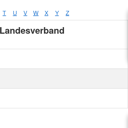
T
U
V
W
X
Y
Z
Landesverband