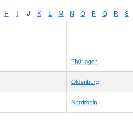
H
I
J
K
L
M
N
O
P
Q
R
S
Thüringen
Oldenburg
Nordrhein