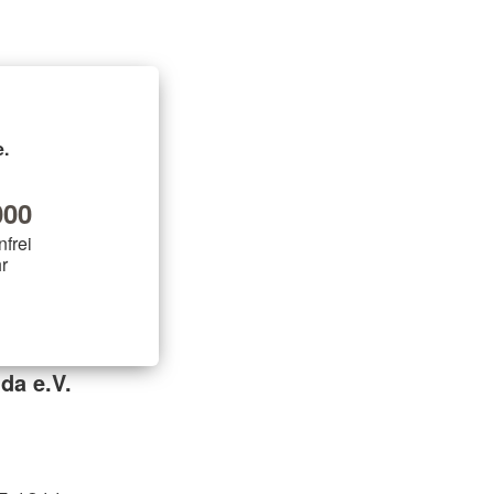
.
00
nfrei
r
da e.V.