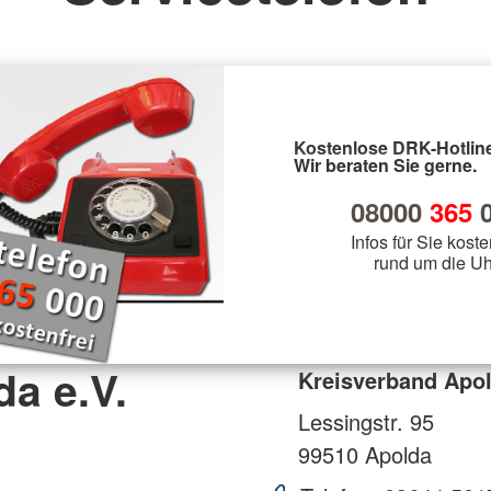
Kostenlose DRK-Hotline
Wir beraten Sie gerne.
08000
365
0
Infos für Sie koste
rund um die Uh
a e.V.
Kreisverband Apol
Lessingstr. 95
99510
Apolda