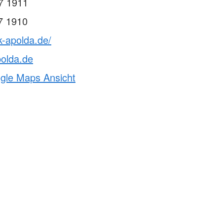
7 1911
7 1910
k-apolda.de/
olda.de
ogle Maps Ansicht