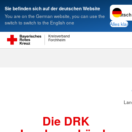
Sprache w
Sie befinden sich auf der deutschen Website
You are on the German website, you can use the
Suche
switch to switch to the English one
Alles klar
Kreisverband
Forchheim
Landesverbä
Lan
Die DRK