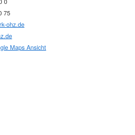
0 0
0 75
rk-ohz.de
hz.de
ogle Maps Ansicht