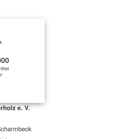
.
00
nfrei
r
holz e. V.
 Scharmbeck