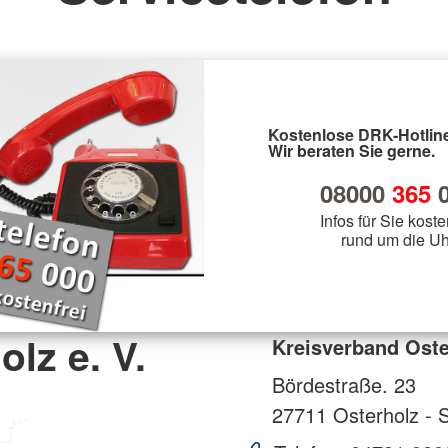
Kostenlose DRK-Hotline
Wir beraten Sie gerne.
08000
365
0
Infos für Sie koste
rund um die Uh
lz e. V.
Kreisverband Oster
Bördestraße. 23
27711
Osterholz -