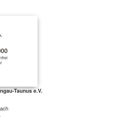
.
00
nfrei
r
ngau-Taunus e.V.
ach