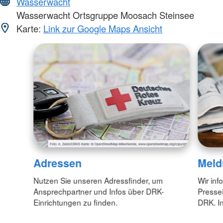
Wasserwacht
Wasserwacht Ortsgruppe Moosach Steinsee
Karte:
Link zur Google Maps Ansicht
Adressen
Meld
Nutzen Sie unseren Adressfinder, um
Wir inf
Ansprechpartner und Infos über DRK-
Pressei
Einrichtungen zu finden.
DRK. In